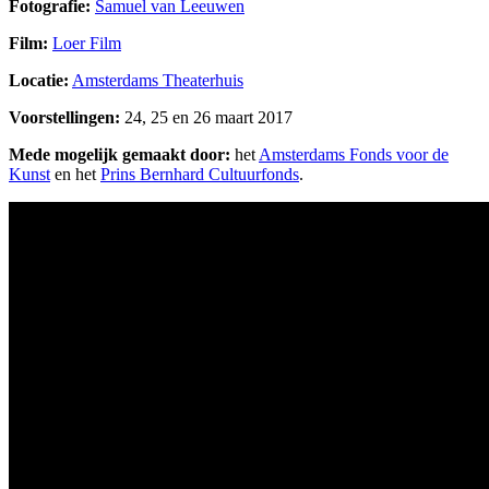
Fotografie:
Samuel van Leeuwen
Film:
Loer Film
Locatie:
Amsterdams Theaterhuis
Voorstellingen:
24, 25 en 26 maart 2017
Mede mogelijk gemaakt door:
het
Amsterdams Fonds voor de
Kunst
en het
Prins Bernhard Cultuurfonds
.