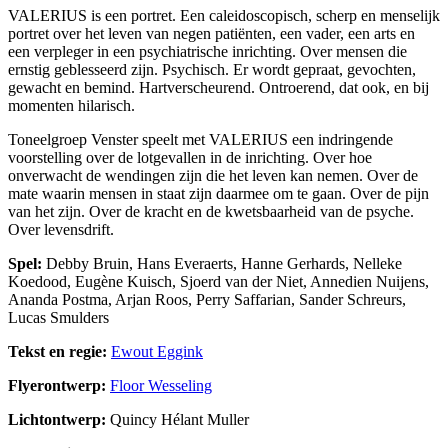
VALERIUS is een portret. Een caleidoscopisch, scherp en menselijk
portret over het leven van negen patiënten, een vader, een arts en
een verpleger in een psychiatrische inrichting. Over mensen die
ernstig geblesseerd zijn. Psychisch. Er wordt gepraat, gevochten,
gewacht en bemind. Hartverscheurend. Ontroerend, dat ook, en bij
momenten hilarisch.
Toneelgroep Venster speelt met VALERIUS een indringende
voorstelling over de lotgevallen in de inrichting. Over hoe
onverwacht de wendingen zijn die het leven kan nemen. Over de
mate waarin mensen in staat zijn daarmee om te gaan. Over de pijn
van het zijn. Over de kracht en de kwetsbaarheid van de psyche.
Over levensdrift.
Spel:
Debby Bruin, Hans Everaerts, Hanne Gerhards, Nelleke
Koedood, Eugène Kuisch, Sjoerd van der Niet, Annedien Nuijens,
Ananda Postma, Arjan Roos, Perry Saffarian, Sander Schreurs,
Lucas Smulders
Tekst en regie:
Ewout Eggink
Flyerontwerp:
Floor Wesseling
Lichtontwerp:
Quincy Hélant Muller